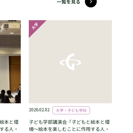
一覧を見る
大学
2026.02.02
大学・子ども学科
絵本と環
子ども学部講演会「子どもと絵本と環
する人・
境～絵本を楽しむことに作用する人・